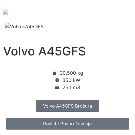
Volvo A45GFS
30,500 kg
350 kW
25.1 m3
Volvo A45GFS Brošura
Pošljite Povpraševanje